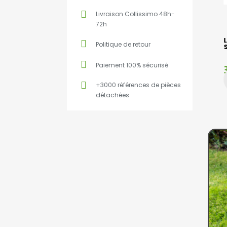
Livraison Collissimo 48h-
72h
CRÉPINE CARBURANT 2
Politique de retour
TEMPS STIHL ECHO
HUSQVARNA
Paiement 100% sécurisé
5,92 €
+3000 références de pièces
détachées