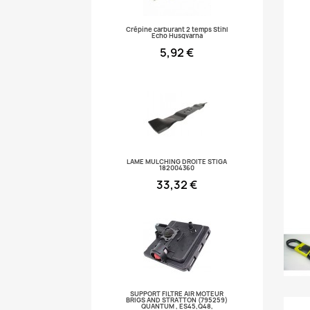
Crépine carburant 2 temps Stihl
Echo Husqvarna
5,92 €
LAME MULCHING DROITE STIGA
182004360
33,32 €
SUPPORT FILTRE AIR MOTEUR
BRIGS AND STRATTON (795259)
QUANTUM , ES45,Q48,