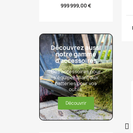
999 999,00 €
Découvrez aussi
notre gamme
d'accessoires
Des accessoires pour
s'équiper allant aux
batteries pour vos
outils.
Découvrir