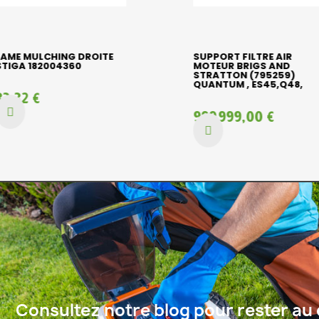
LAME MULCHING DROITE
SUPPORT FILTRE AIR
STIGA 182004360
MOTEUR BRIGS AND
STRATTON (795259)
QUANTUM , ES45,Q48,
33,32 €
999 999,00 €
Consultez notre blog pour rester au