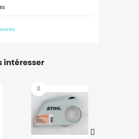
ES
ssoires
 intéresser