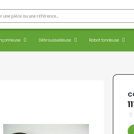
nçonneuse
Débroussailleuse
Robot tondeuse
C
1