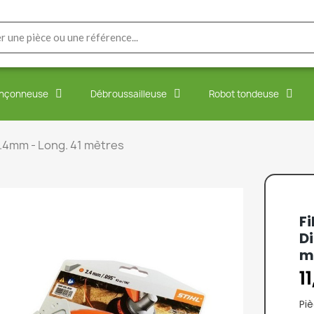
nçonneuse
Débroussailleuse
Robot tondeuse
 2.4mm - Long. 41 mètres
Fi
Di
m
1
Piè