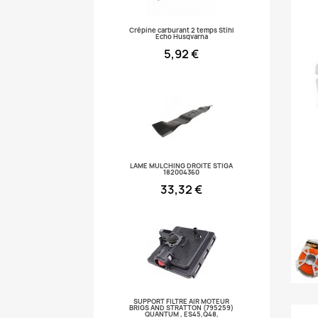
Crépine carburant 2 temps Stihl
Echo Husqvarna
5,92 €
LAME MULCHING DROITE STIGA
182004360
33,32 €
SUPPORT FILTRE AIR MOTEUR
BRIGS AND STRATTON (795259)
QUANTUM , ES45,Q48,