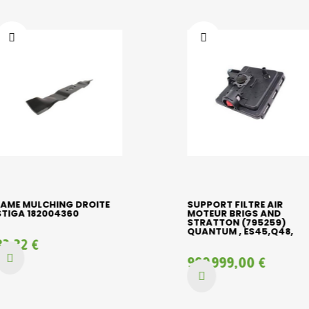
LAME MULCHING DROITE
SUPPORT FILTRE AIR
STIGA 182004360
MOTEUR BRIGS AND
STRATTON (795259)
QUANTUM , ES45,Q48,
33,32 €
999 999,00 €