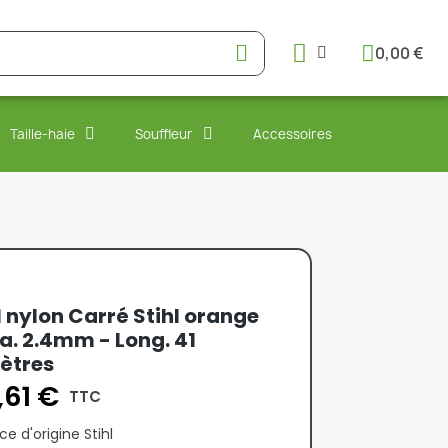
0,00 €
Taille-haie
Souffleur
Accessoires
l nylon Carré Stihl orange
a. 2.4mm - Long. 41
ètres
1,61 €
TTC
ce d'origine Stihl