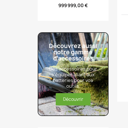
999 999,00 €
Découvrez aussi
notre gamme
d'accessoires
Des accessoires pour
s'équiper allant aux
batteries pour vos
outils.
Découvrir