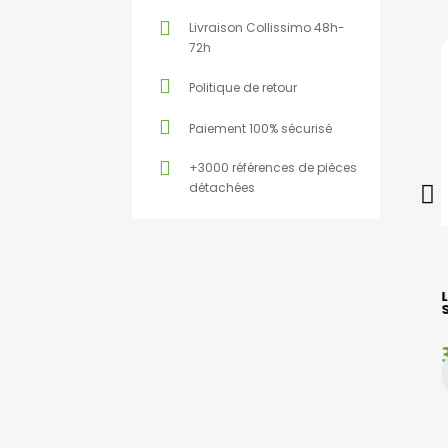
Livraison Collissimo 48h-
72h
Politique de retour
Paiement 100% sécurisé
+3000 références de pièces
détachées
CRÉPINE CARBURANT 2
TEMPS STIHL ECHO
HUSQVARNA
5,92 €